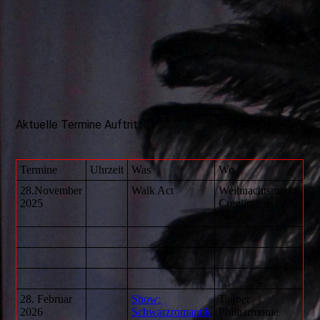
Aktuelle Termine Auftritte
Termine
Uhrzeit
Was
Wo
28.November
Walk Act
Weihnachtsmarkt
2025
Creglingen
28. Februar
Show:
Tauber
2026
Schwarzromantik
Philharmonie