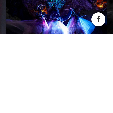
Jeanette Kellert/Tanzvilla, 97993 Creglingen , Hauptstraße 41 ,
+49 178 4154804
Tel.: